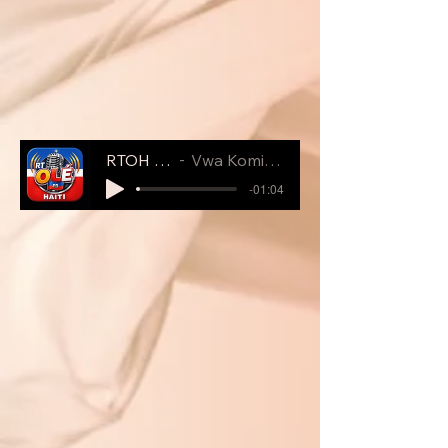
RTOH LIVE
Vwa Kominote a
-01:04