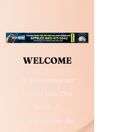
WELCOME
🎉 Bienvenue sur
Radio Télé Olé
Haïti 🎶
Votre station du