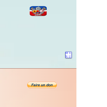
ME
NU