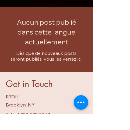
Aucun post publié
dans cette langue
actuellement
Dès que de nouveaux posts
seront publiés, vous les verrez ici.
Get in Touch
RTOH
Brooklyn, NY
Tel.:
+1 332-225-7247
Email:
radioteleolehaitiblog@gmail.com