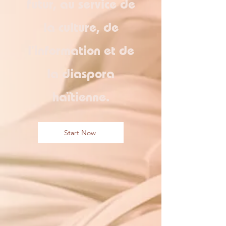
futur, au service de
la culture, de
l’information et de
la diaspora
haïtienne.
Start Now