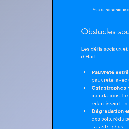
Vue panoramique du
Obstacles so
Les défis sociaux e
d’Haïti.
Pauvreté extr
pauvreté, avec u
Catastrophes n
inondations. Le
ralentissant en
Dégradation e
des sols, réduis
catastrophes.