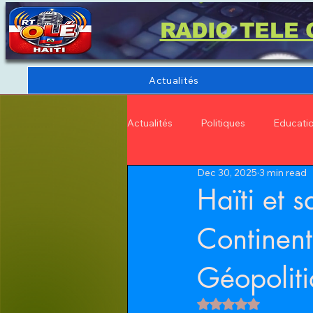
RADIO TELE 
Actualités
Actualités
Politiques
Educati
Dec 30, 2025
3 min read
Haïti et 
Continent
Géopoliti
Rated NaN out of 5