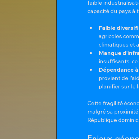
faible industrialisat
capacité du pays à ti
Faible diversi
agricoles comme
climatiques et 
Manque d’infr
insuffisants, ce
Dépendance à l
provient de l’ai
planifier sur le
Cette fragilité écon
malgré sa proximité
République dominic
Enjeux géopol