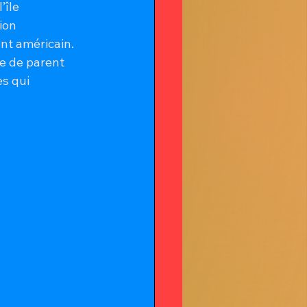
île 
ion 
nt américain. 
re de parent 
s qui 