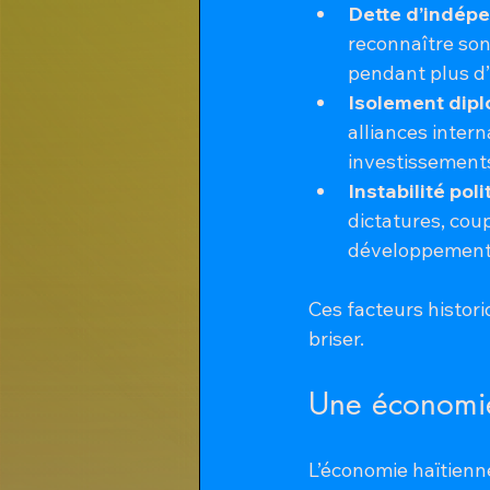
Dette d’indép
reconnaître son
pendant plus d’
Isolement dip
alliances inter
investissement
Instabilité pol
dictatures, coup
développement
Ces facteurs historiq
briser.
Une économie
L’économie haïtienn