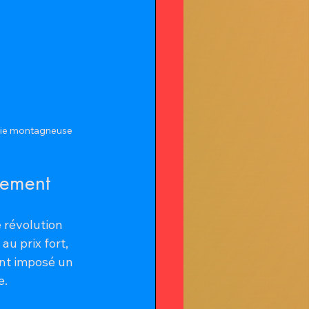
aphie montagneuse
pement
 révolution 
u prix fort, 
ont imposé un 
e.