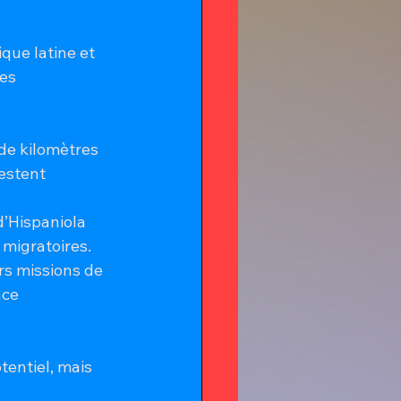
que latine et 
es 
de kilomètres 
estent 
 d’Hispaniola 
 migratoires.
urs missions de 
nce 
tentiel, mais 