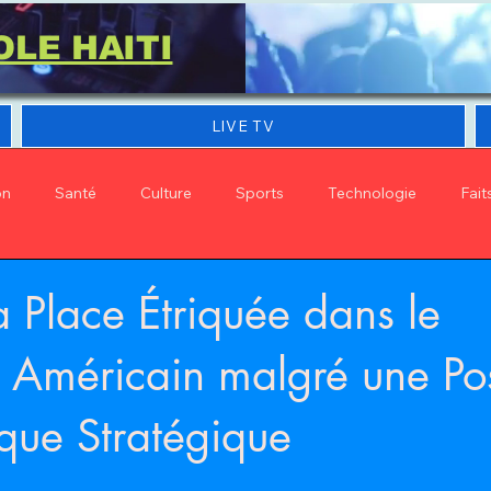
OLE HAITI
LIVE TV
on
Santé
Culture
Sports
Technologie
Fait
sa Place Étriquée dans le
 Américain malgré une Pos
que Stratégique
 stars.