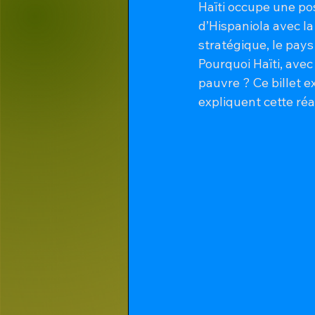
Haïti occupe une pos
d’Hispaniola avec la
stratégique, le pays
Pourquoi Haïti, avec 
pauvre ? Ce billet e
expliquent cette réal