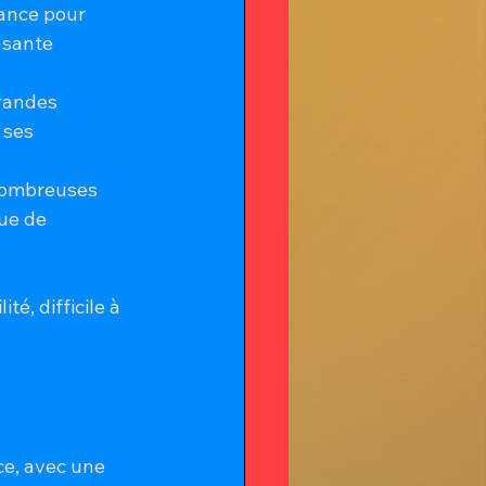
rance pour 
asante 
randes 
 ses 
nombreuses 
que de 
é, difficile à 
ce, avec une 