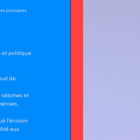
es portuaires
et politique 
uil de 
, séismes et 
menses, 
é l’érosion 
lité aux 