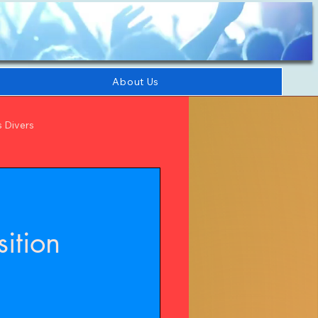
About Us
s Divers
ition