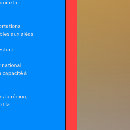
imite la 
ortations 
bles aux aléas 
estent 
 national 
a capacité à 
 la région, 
t la 