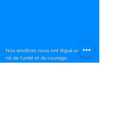
Nos ancêtres nous ont légué un pays 
né de l’unité et du courage. 
Aujourd’hui, c’est à notre tour de 
démontrer que l’union peut encore 
triompher des crises et redonner 
espoir à notre peuple. Malgré les 
difficultés actuelles, Haïti possède 
des ressources humaines, culturelles 
et historiques capables de conduire 
le pays vers un avenir meilleur.
En cette 223ème célébration de la 