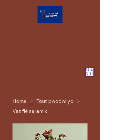
ME
NU
Home
Tout pwodwi yo
Vaz flè seramik